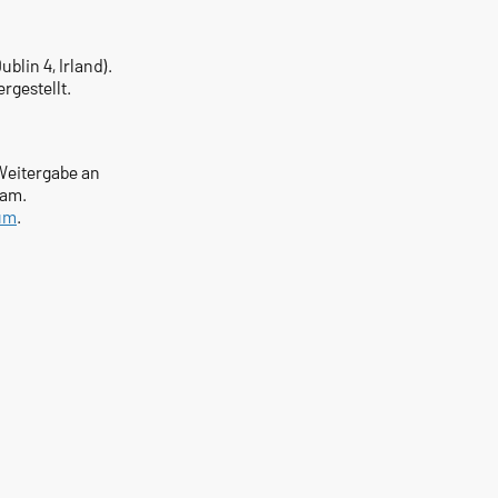
blin 4, Irland).
rgestellt.
Weitergabe an
ram.
um
.