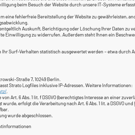
illigung beim Besuch der Website durch unsere IT-Systeme erfasst 
um eine fehlerfreie Bereitstellung der Website zu gewährleisten, an
agsabwicklung.
nentgeltlich Auskunft, Berichtigung oder Löschung Ihrer Daten zu v
lte Einwilligung zu widerrufen. Außerdem steht Ihnen ein Beschwe
 Ihr Surf-Verhalten statistisch ausgewertet werden – etwa durch
strowski-Straße 7, 10249 Berlin.
sst Strato Logfiles inklusive IP-Adressen. Weitere Informationen:
tz/
.
von Art. 6 Abs. 1 lit. f DSGVO (berechtigtes Interesse an einer zuver
 wurde, erfolgt die Verarbeitung nach Art. 6 Abs. 1 lit. a DSGVO und 
fbar.
tung wurde abgeschlossen.
htinformationen